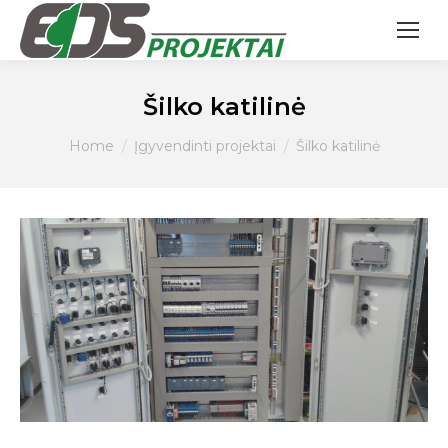
Šilko katilinė
You are here:
Home
Įgyvendinti projektai
Šilko katilinė