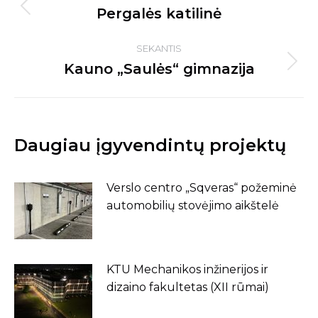
navigation
Pergalės katilinė
Previous
post:
SEKANTIS
Kauno „Saulės“ gimnazija
Next
post:
Daugiau įgyvendintų projektų
Verslo centro „Sqveras“ požeminė
automobilių stovėjimo aikštelė
KTU Mechanikos inžinerijos ir
dizaino fakultetas (XII rūmai)